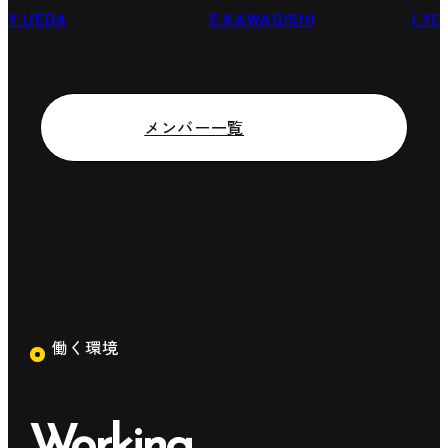
Y.UEDA
E.KAWAGISHI
I.Y
メンバー一覧
働く環境