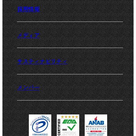
人材サービス
実績・事例一覧TOP
採用情報
パーパス・ミッション・ヴィジョン
WEB制作
WEB制作実績
採用情報TOP
メディア
オフィス・アクセス
WEBマーケティング
動画制作実績
仕事を知る
メディア一覧TOP
サスティナビリティ
動画制作
YouTube制作実績
働く環境
ニュース
サスティナビリティTOP
メンバー
CG制作
遊技機制作実績
選考について
プレスリリース
メンバー紹介TOP
運用保守
コラム